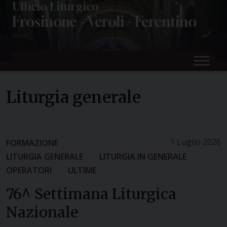
Skip
Ufficio Liturgico
Frosinone - Veroli - Ferentino
to
content
Liturgia generale
1 Luglio 2026
FORMAZIONE
LITURGIA GENERALE
LITURGIA IN GENERALE
OPERATORI
ULTIME
76^ Settimana Liturgica
Nazionale