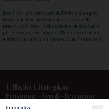
Don Piotr Jura, direttore dell’Ufficio Liturgico
Diocesano Maestri Guido Iorio e Serenella
Bracci, co-direttori della Sezione Musica Sacra
per informazioni scrivere all’indirizzo di posta
elettronica: ufficioliturgico@diocesifrosinone.it
Ufficio Liturgico
Frosinone - Veroli - Ferentino
Informativa