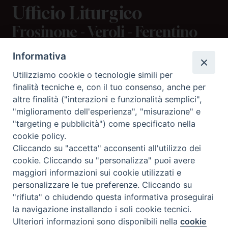
Ufficio Liturgico
Frosinone - Veroli - Ferentino
Informativa
CONTATTI
Utilizziamo cookie o tecnologie simili per
viale Volsci 105 (ex via dei Monti Lepini)
finalità tecniche e, con il tuo consenso, anche per
70056 Frosinone (FR)
altre finalità ("interazioni e funzionalità semplici",
tel.
"miglioramento dell'esperienza", "misurazione" e
Email
"targeting e pubblicità") come specificato nella
cookie policy.
Cliccando su "accetta" acconsenti all'utilizzo dei
SEGUICI SU
cookie. Cliccando su "personalizza" puoi avere
maggiori informazioni sui cookie utilizzati e
personalizzare le tue preferenze. Cliccando su
"rifiuta" o chiudendo questa informativa proseguirai
la navigazione installando i soli cookie tecnici.
Preferenze Cookie
Ulteriori informazioni sono disponibili nella
cookie
© 2025 Diocesi di Frosinone - Veroli - Ferentino