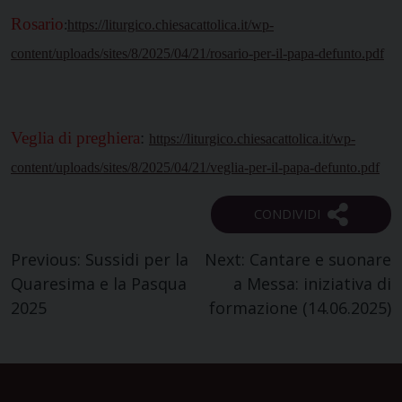
Rosario
:
https://liturgico.chiesacattolica.it/wp-
content/uploads/sites/8/2025/04/21/rosario-per-il-papa-defunto.pdf
Veglia di preghiera
:
https://liturgico.chiesacattolica.it/wp-
content/uploads/sites/8/2025/04/21/veglia-per-il-papa-defunto.pdf
Navigazione
Previous:
Sussidi per la
Next:
Cantare e suonare
Quaresima e la Pasqua
a Messa: iniziativa di
articoli
2025
formazione (14.06.2025)