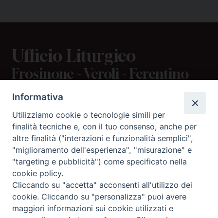
Ufficio Liturgico
Frosinone - Veroli - Ferentino
Informativa
CONTATTI
Utilizziamo cookie o tecnologie simili per
viale Volsci 105 (ex via dei Monti Lepini)
finalità tecniche e, con il tuo consenso, anche per
70056 Frosinone (FR)
altre finalità ("interazioni e funzionalità semplici",
tel.
"miglioramento dell'esperienza", "misurazione" e
Email
"targeting e pubblicità") come specificato nella
cookie policy.
Cliccando su "accetta" acconsenti all'utilizzo dei
SEGUICI SU
cookie. Cliccando su "personalizza" puoi avere
maggiori informazioni sui cookie utilizzati e