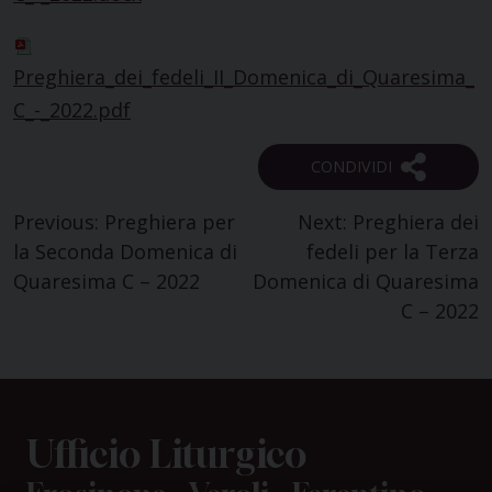
Preghiera_dei_fedeli_II_Domenica_di_Quaresima_
C_-_2022.pdf
Navigazione
Previous:
Preghiera per
Next:
Preghiera dei
la Seconda Domenica di
fedeli per la Terza
articoli
Quaresima C – 2022
Domenica di Quaresima
C – 2022
Ufficio Liturgico