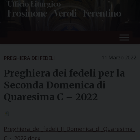
Skip
Ufficio Liturgico
Frosinone - Veroli - Ferentino
to
content
11 Marzo 2022
PREGHIERA DEI FEDELI
Preghiera dei fedeli per la
Seconda Domenica di
Quaresima C – 2022
Preghiera_dei_fedeli_II_Domenica_di_Quaresima_
C_-_2022.docx